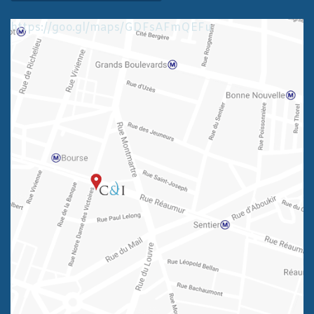
https://goo.gl/maps/GDFsAFmQEFu