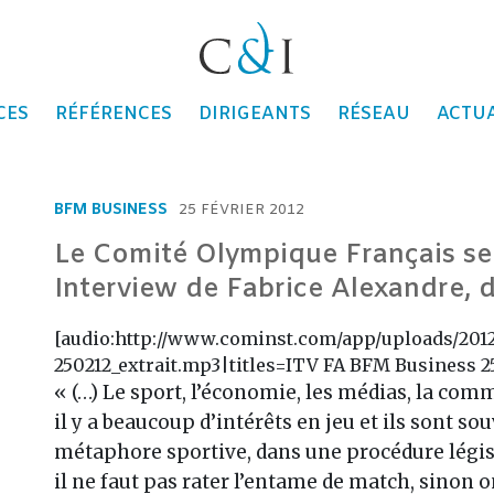
ons
CES
RÉFÉRENCES
DIRIGEANTS
RÉSEAU
ACTUA
BFM BUSINESS
25 FÉVRIER 2012
Le Comité Olympique Français se
Interview de Fabrice Alexandre, d
[audio:http://www.cominst.com/app/uploads/201
250212_extrait.mp3|titles=ITV FA BFM Business 25
« (…) Le sport, l’économie, les médias, la com
il y a beaucoup d’intérêts en jeu et ils sont s
métaphore sportive, dans une procédure légis
il ne faut pas rater l’entame de match, sinon o