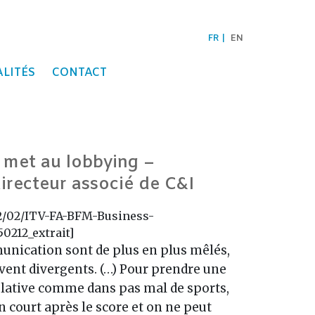
FR
EN
LITÉS
CONTACT
 met au lobbying –
irecteur associé de C&I
2/02/ITV-FA-BFM-Business-
0212_extrait]
munication sont de plus en plus mêlés,
ouvent divergents. (…) Pour prendre une
lative comme dans pas mal de sports,
n court après le score et on ne peut