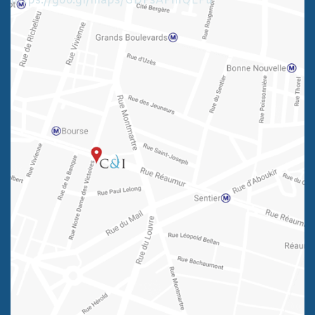
https://goo.gl/maps/GDFsAFmQEFu